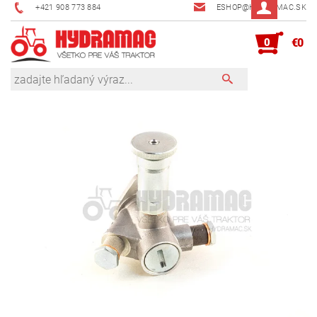
+421 908 773 884
ESHOP@HYDRAMAC.SK
0
€0