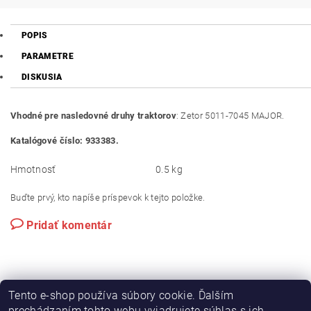
POPIS
PARAMETRE
DISKUSIA
Vhodné pre nasledovné druhy traktorov
: Zetor 5011-7045 MAJOR.
Katalógové číslo: 933383.
Hmotnosť
0.5 kg
Buďte prvý, kto napíše príspevok k tejto položke.
Pridať komentár
Tento e-shop používa súbory cookie. Ďalším
prechádzaním tohto webu vyjadrujete súhlas s ich