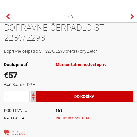
1
z 3
DOPRAVNÉ ČERPADLO ST
2236/2298
Dopravné čerpadlo ST 2236/2298 pre traktory Zetor
Dostupnosť
Momentálne nedostupné
€57
€46,34 bez DPH
KÓD TOVARU
669
KATEGÓRIA
PALIVOVÝ SYSTÉM
Otázka