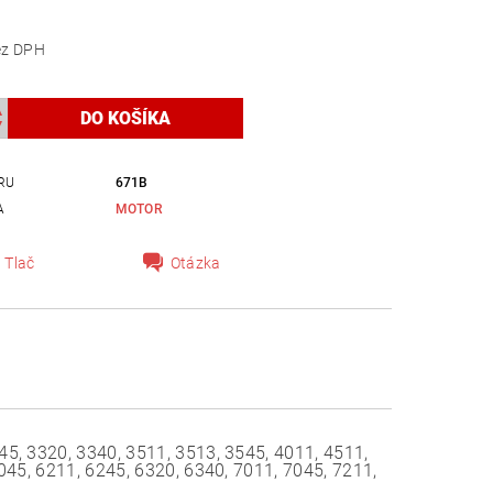
,84 bez DPH
RU
671B
A
MOTOR
Tlač
Otázka
5, 3320, 3340, 3511, 3513, 3545, 4011, 4511,
045, 6211, 6245, 6320, 6340, 7011, 7045, 7211,