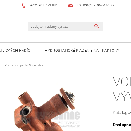
+421 908 773 884
ESHOP@HYDRAMAC.SK
ULICKÝCH HADÍC
HYDROSTATICKÉ RIADENIE NA TRAKTORY
T
r
Vodné čerpadlo 3-vývodové
AKO NAKUPOVAŤ?
DÔLEŽITÉ INFORMÁCIE
VO
VÝ
Katalógov
Dostupno