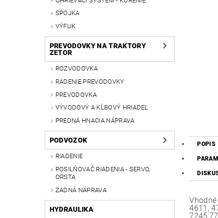
OHRIEVACÍ SYSTÉM - KÚRENIE
SPOJKA
VÝFUK
PREVODOVKY NA TRAKTORY
ZETOR
ROZVODOVKA
RADENIE PREVODOVKY
PREVODOVKA
VÝVODOVÝ A KĹBOVÝ HRIADEĽ
PREDNÁ HNACIA NÁPRAVA
PODVOZOK
POPIS
RIADENIE
PARAM
POSILŇOVAČ RIADENIA - SERVO,
DISKU
ORSTA
ZADNÁ NÁPRAVA
Vhodné 
4611, 4
HYDRAULIKA
7245,77