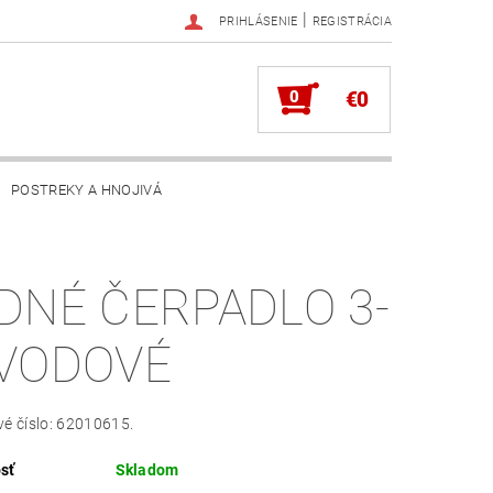
|
PRIHLÁSENIE
REGISTRÁCIA
0
€0
POSTREKY A HNOJIVÁ
DNÉ ČERPADLO 3-
VODOVÉ
é číslo: 62010615.
sť
Skladom