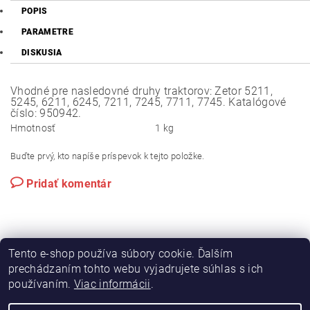
POPIS
PARAMETRE
DISKUSIA
Vhodné pre nasledovné druhy traktorov: Zetor 5211,
5245, 6211, 6245, 7211, 7245, 7711, 7745. Katalógové
číslo: 950942.
Hmotnosť
1 kg
Buďte prvý, kto napíše príspevok k tejto položke.
Pridať komentár
Tento e-shop používa súbory cookie. Ďalším
prechádzaním tohto webu vyjadrujete súhlas s ich
používaním.
Viac informácii
.
|
|
Výroba hydraulických hadíc
Postreky a hnojivá
Hydrostatické riadenie na traktory Zetor