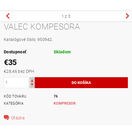
1
z 3
VALEC KOMPESORA
Katalógové číslo: 950942.
Dostupnosť
Skladom
€35
€28,46 bez DPH
KÓD TOVARU
76
KATEGÓRIA
KOMPRESOR
Otázka