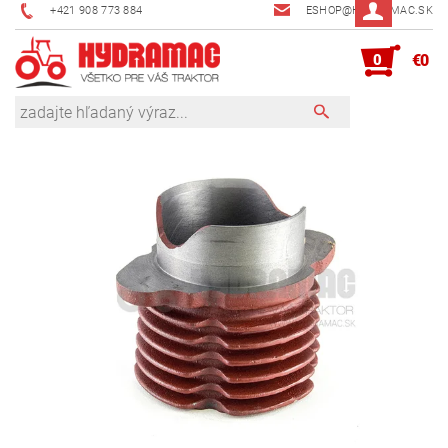
+421 908 773 884
ESHOP@HYDRAMAC.SK
0
€0