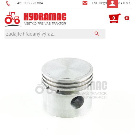
+421 908 773 884
ESHOP@HYDRAMAC.SK
0
€0