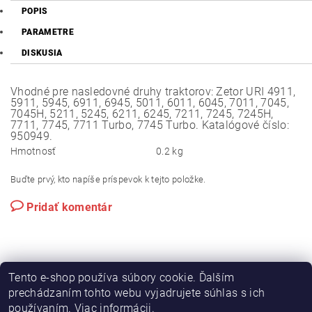
POPIS
PARAMETRE
DISKUSIA
Vhodné pre nasledovné druhy traktorov: Zetor URI 4911,
5911, 5945, 6911, 6945, 5011, 6011, 6045, 7011, 7045,
7045H, 5211, 5245, 6211, 6245, 7211, 7245, 7245H,
7711, 7745, 7711 Turbo, 7745 Turbo. Katalógové číslo:
950949.
Hmotnosť
0.2 kg
Buďte prvý, kto napíše príspevok k tejto položke.
Pridať komentár
Tento e-shop používa súbory cookie. Ďalším
prechádzaním tohto webu vyjadrujete súhlas s ich
používaním.
Viac informácii
.
|
|
Výroba hydraulických hadíc
Postreky a hnojivá