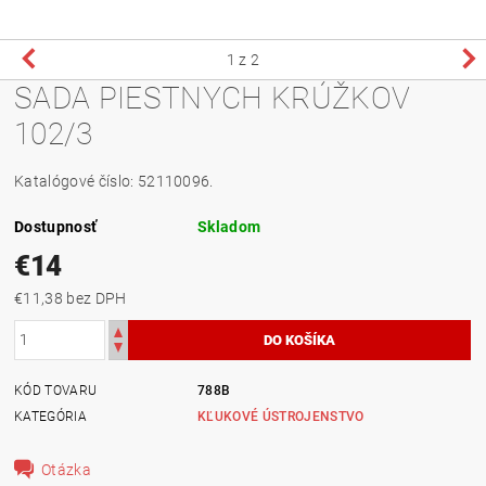
1
z 2
SADA PIESTNYCH KRÚŽKOV
102/3
Katalógové číslo: 52110096.
Dostupnosť
Skladom
€14
€11,38 bez DPH
KÓD TOVARU
788B
KATEGÓRIA
KĽUKOVÉ ÚSTROJENSTVO
Otázka