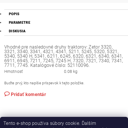
POPIS
PARAMETRE
DISKUSIA
Vhodné pre nasledovné druhy traktorov: Zetor 3320,
3321, 3340, 3341, 4321, 4341, 5211, 5245, 5320, 5321,
5340, 5340 H, 5341, 6211, 6245, 6320, 6321, 6340, 6341,
6911, 6945, 7211, 7245, 7245 H, 7320, 7321, 7340, 7341,
7711, 7745. Katalógové číslo: 52110096.
Hmotnosť
0.08 kg
Buďte prvý, kto napíše príspevok k tejto položke.
Pridať komentár
Tento e-shop používa súbory cookie. Ďalším