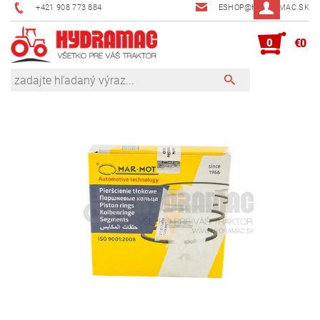
+421 908 773 884
ESHOP@HYDRAMAC.SK
0
€0