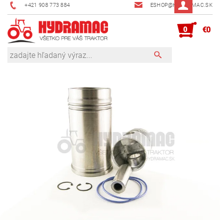
+421 908 773 884
ESHOP@HYDRAMAC.SK
0
€0