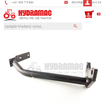
+421 908 773 884
ESHOP@HYDRAMAC.SK
0
€0