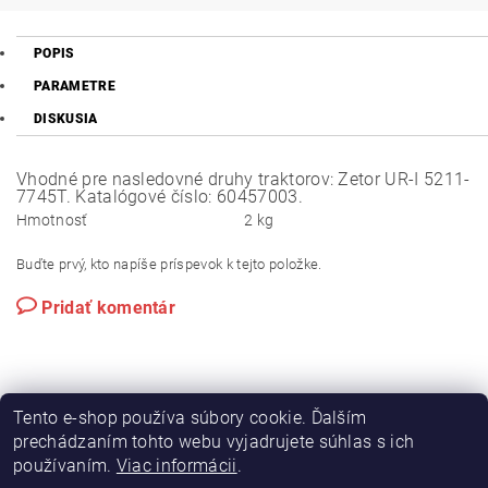
POPIS
PARAMETRE
DISKUSIA
Vhodné pre nasledovné druhy traktorov: Zetor UR-I 5211-
7745T. Katalógové číslo: 60457003.
Hmotnosť
2 kg
Buďte prvý, kto napíše príspevok k tejto položke.
Pridať komentár
Tento e-shop používa súbory cookie. Ďalším
prechádzaním tohto webu vyjadrujete súhlas s ich
používaním.
Viac informácii
.
|
|
Výroba hydraulických hadíc
Postreky a hnojivá
Hydrostatické riadenie na traktory Zetor