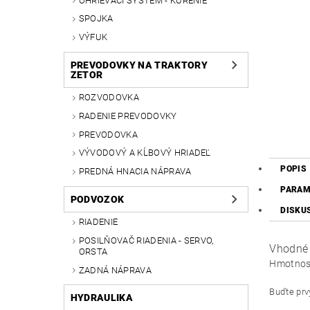
OHRIEVACÍ SYSTÉM - KÚRENIE
SPOJKA
VÝFUK
PREVODOVKY NA TRAKTORY
ZETOR
ROZVODOVKA
RADENIE PREVODOVKY
PREVODOVKA
VÝVODOVÝ A KĹBOVÝ HRIADEĽ
POPIS
PREDNÁ HNACIA NÁPRAVA
PARAM
PODVOZOK
DISKU
RIADENIE
POSILŇOVAČ RIADENIA - SERVO,
Vhodné 
ORSTA
Hmotnos
ZADNÁ NÁPRAVA
Buďte prvý
HYDRAULIKA