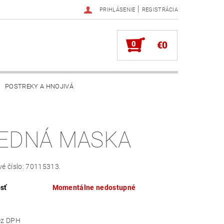
|
PRIHLÁSENIE
REGISTRÁCIA
0
€0
POSTREKY A HNOJIVÁ
EDNÁ MASKA
é číslo: 70115313.
sť
Momentálne nedostupné
,77 bez DPH