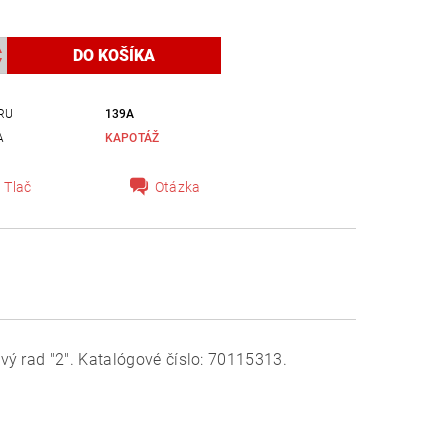
RU
139A
A
KAPOTÁŽ
Tlač
Otázka
ý rad "2". Katalógové číslo: 70115313.