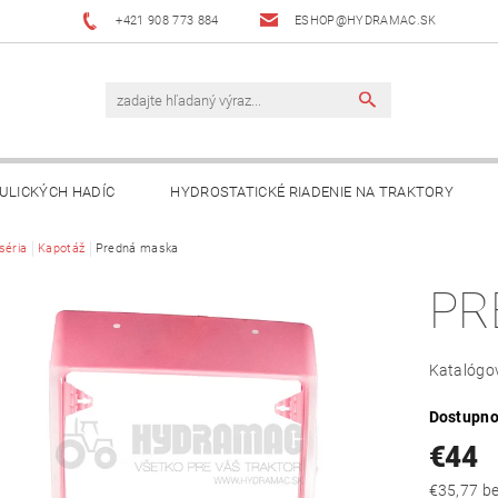
+421 908 773 884
ESHOP@HYDRAMAC.SK
ULICKÝCH HADÍC
HYDROSTATICKÉ RIADENIE NA TRAKTORY
T
séria
Kapotáž
AKO NAKUPOVAŤ?
Predná maska
DÔLEŽITÉ INFORMÁCIE
PR
Katalógov
Dostupno
€44
€35