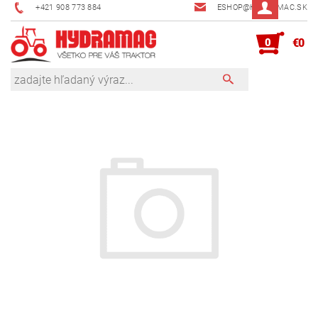
+421 908 773 884
ESHOP@HYDRAMAC.SK
0
€0