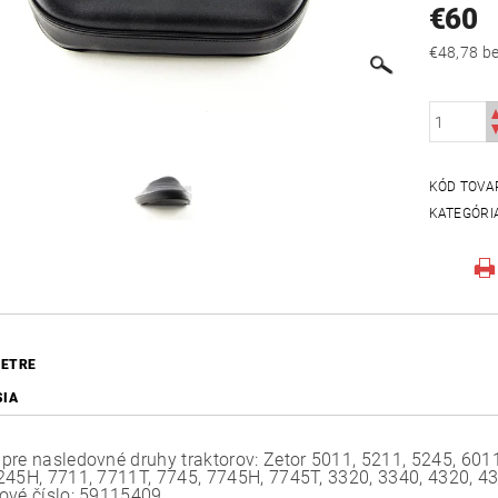
€60
€48
KÓD TOVA
KATEGÓRI
ETRE
SIA
pre nasledovné druhy traktorov: Zetor 5011, 5211, 5245, 601
245H, 7711, 7711T, 7745, 7745H, 7745T, 3320, 3340, 4320, 43
ové číslo: 59115409.