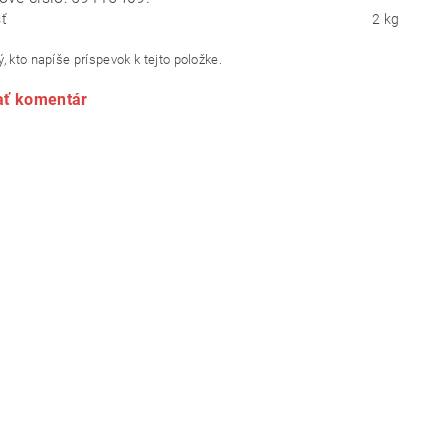
ť
2 kg
, kto napíše príspevok k tejto položke.
ať komentár