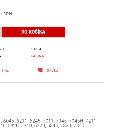
,78 bez DPH
RU
1371A
A
KABÍNA
Tlač
Otázka
1, 6045, 6211, 6245, 7011, 7045, 7045H, 7211,
40, 5320, 5340, 6320, 6340, 7320, 7340.