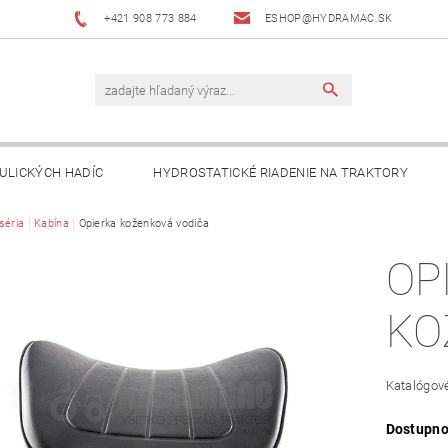
+421 908 773 884
ESHOP@HYDRAMAC.SK
ULICKÝCH HADÍC
HYDROSTATICKÉ RIADENIE NA TRAKTORY
T
séria
Kabína
AKO NAKUPOVAŤ?
Opierka koženková vodiča
DÔLEŽITÉ INFORMÁCIE
OP
KO
Katalógové
Dostupno