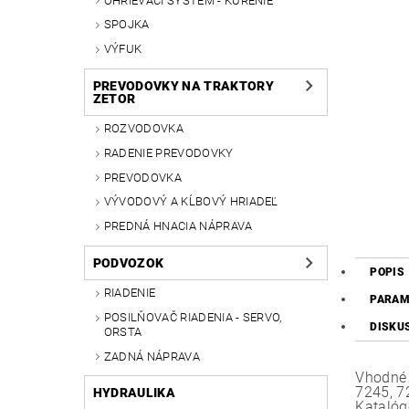
OHRIEVACÍ SYSTÉM - KÚRENIE
SPOJKA
VÝFUK
PREVODOVKY NA TRAKTORY
ZETOR
ROZVODOVKA
RADENIE PREVODOVKY
PREVODOVKA
VÝVODOVÝ A KĹBOVÝ HRIADEĽ
PREDNÁ HNACIA NÁPRAVA
PODVOZOK
POPIS
RIADENIE
PARAM
POSILŇOVAČ RIADENIA - SERVO,
DISKU
ORSTA
ZADNÁ NÁPRAVA
Vhodné 
7245, 7
HYDRAULIKA
Katalóg