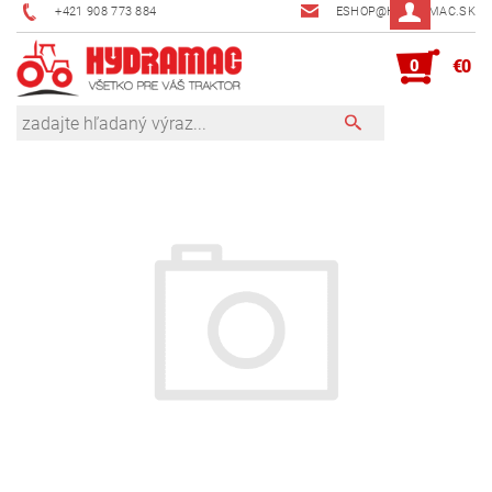
+421 908 773 884
ESHOP@HYDRAMAC.SK
0
€0