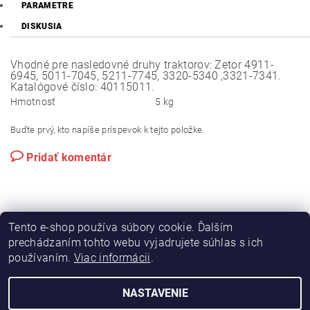
PARAMETRE
DISKUSIA
Vhodné pre nasledovné druhy traktorov: Zetor 4911-
6945, 5011-7045, 5211-7745, 3320-5340 ,3321-7341.
Katalógové číslo: 40115011.
Hmotnosť
5 kg
Buďte prvý, kto napíše príspevok k tejto položke.
Pridať komentár
Tento e-shop používa súbory cookie. Ďalším
prechádzaním tohto webu vyjadrujete súhlas s ich
používaním.
Viac informácii
.
|
|
Výroba hydraulických hadíc
Postreky a hnojivá
Hydrostatické riadenie na traktory Zetor
NASTAVENIE