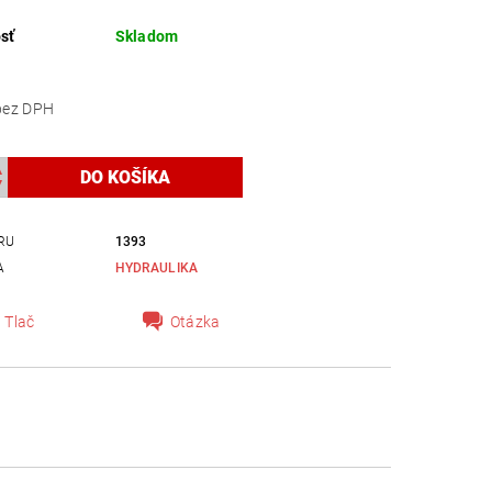
sť
Skladom
155,28 bez DPH
RU
1393
A
HYDRAULIKA
Tlač
Otázka