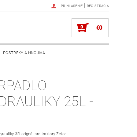
|
PRIHLÁSENIE
REGISTRÁCIA
0
€0
POSTREKY A HNOJIVÁ
RPADLO
DRAULIKY 25L -
rauliky 32l orignál pre traktory Zetor.