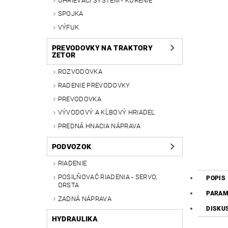
OHRIEVACÍ SYSTÉM - KÚRENIE
SPOJKA
VÝFUK
PREVODOVKY NA TRAKTORY
ZETOR
ROZVODOVKA
RADENIE PREVODOVKY
PREVODOVKA
VÝVODOVÝ A KĹBOVÝ HRIADEĽ
PREDNÁ HNACIA NÁPRAVA
PODVOZOK
RIADENIE
POSILŇOVAČ RIADENIA - SERVO,
POPIS
ORSTA
PARAM
ZADNÁ NÁPRAVA
DISKU
HYDRAULIKA