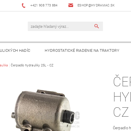
+421 908 773 884
ESHOP@HYDRAMAC.SK
ULICKÝCH HADÍC
HYDROSTATICKÉ RIADENIE NA TRAKTORY
T
aulika
Čerpadlo hydrauliky 25L - CZ
AKO NAKUPOVAŤ?
DÔLEŽITÉ INFORMÁCIE
ČE
HY
CZ
Čerpadlo hy