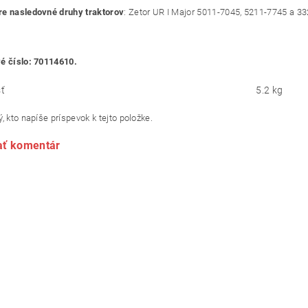
e nasledovné druhy traktorov
: Zetor UR I Major 5011-7045, 5211-7745 a 3
é číslo: 70114610.
ť
5.2 kg
, kto napíše príspevok k tejto položke.
ať komentár