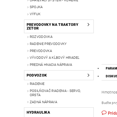
OHRIEVACÍ SYSTÉM - KÚRENIE
SPOJKA
VÝFUK
PREVODOVKY NA TRAKTORY
ZETOR
ROZVODOVKA
RADENIE PREVODOVKY
PREVODOVKA
VÝVODOVÝ A KĹBOVÝ HRIADEĽ
PREDNÁ HNACIA NÁPRAVA
PARAM
PODVOZOK
DISKU
RIADENIE
POSILŇOVAČ RIADENIA - SERVO,
Hmotnos
ORSTA
ZADNÁ NÁPRAVA
Buďte prvý
HYDRAULIKA
Prid