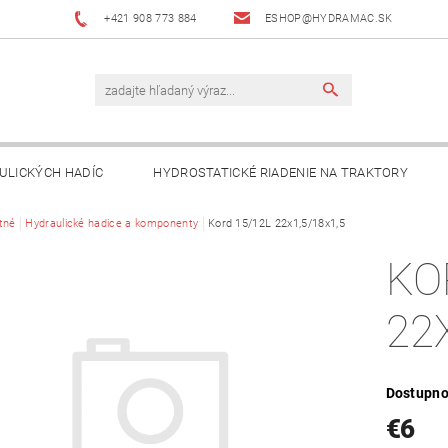
+421 908 773 884
ESHOP@HYDRAMAC.SK
ULICKÝCH HADÍC
HYDROSTATICKÉ RIADENIE NA TRAKTORY
T
tné
Hydraulické hadice a komponenty
AKO NAKUPOVAŤ?
Kord 15/12L 22x1,5/18x1,5
DÔLEŽITÉ INFORMÁCIE
KO
22
Dostupno
€6