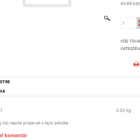
€4,88
KÓD TOVA
KATEGÓRI
ETRE
SIA
ť
0.02 kg
, kto napíše príspevok k tejto položke.
ať komentár