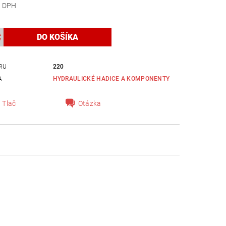
 bez DPH
RU
220
A
HYDRAULICKÉ HADICE A KOMPONENTY
Tlač
Otázka