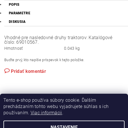
POPIS
PARAMETRE
DISKUSIA
Vhodné pre nasledovné druhy traktorov: Katalógové
číslo: 69010567.
Hmotnosť
0.043 kg
Buďte prvý, kto napíše príspevok k tejto položke.
Pridať komentár
Tento e-shop používa súbory cookie. Ďalším
prechádzaním tohto webu vyjadrujete súhlas s ich
používaním.
Viac informácii
.
|
|
Výroba hydraulických hadíc
Postreky a hnojivá
Hydrostatické riadenie na traktory Zetor
NASTAVENIE