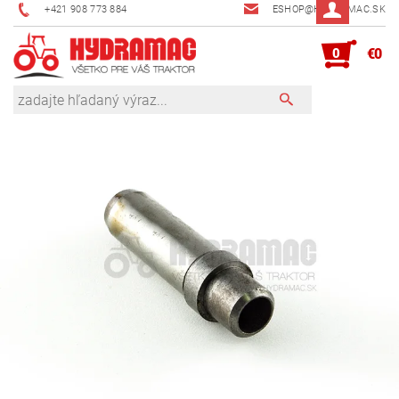
+421 908 773 884
ESHOP@HYDRAMAC.SK
0
€0