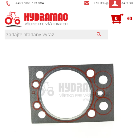
+421 908 773 884
ESHOP@HYDRAMAC.SK
0
€0