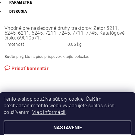
PARAMETRE
DISKUSIA
Vhodné pre nasledovné druhy traktorov: Zetor 5211,
5245, 6211, 6245, 7211, 7245, 7711, 7745. Katalógové
číslo: 69010571.
Hmotnosť
0.05 kg
Buďte prvý, kto napíše príspevok k tejto položke.
Pridať komentár
Tento e-shop používa súbory cookie. Ďalším
prechádzaním tohto webu vyjadrujete súhlas s ich
používaním.
Viac informácii
.
|
|
Výroba hydraulických hadíc
Postreky a hnojivá
Hydrostatické riadenie na traktory Zetor
NASTAVENIE