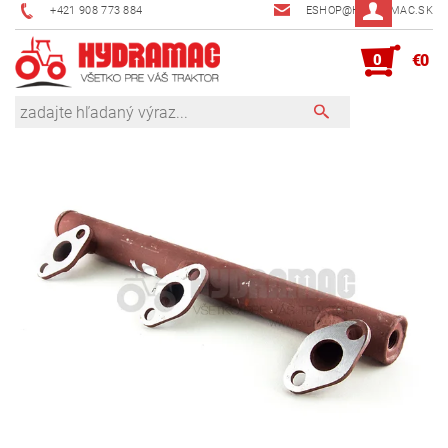
+421 908 773 884
ESHOP@HYDRAMAC.SK
0
€0