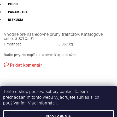
POPIS
PARAMETRE
DISKUSIA
Vhodné pre nasledovné druhy traktorov: Katalógové
číslo: 30010501.
Hmotnosť
0.067 kg
Buďte prvý, kto napíše príspevok k tejto položke.
Pridať komentár
Tento e-shop používa súbory cookie. Ďalším
prechádzaním tohto webu vyjadrujete súhlas s ich
používaním.
Viac informácii
.
|
|
Výroba hydraulických hadíc
Postreky a hnojivá
Hydrostatické riadenie na traktory Zetor
NASTAVENIE