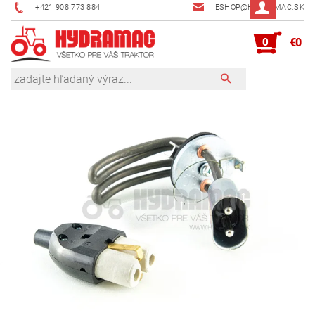
+421 908 773 884
ESHOP@HYDRAMAC.SK
0
€0