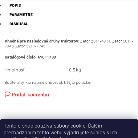
POPIS
PARAMETRE
DISKUSIA
Vhodné pre nasledovné druhy traktorov
: Zetor 2011-4011, Zetor 5011-
7045, Zetor 5211-7745.
Katalógové číslo: 69011730
Hmotnosť
0.5 kg
Buďte prvý, kto napíše príspevok k tejto položke.
Pridať komentár
Tento e-shop používa súbory cookie. Ďalším
prechádzaním tohto webu vyjadrujete súhlas s ich