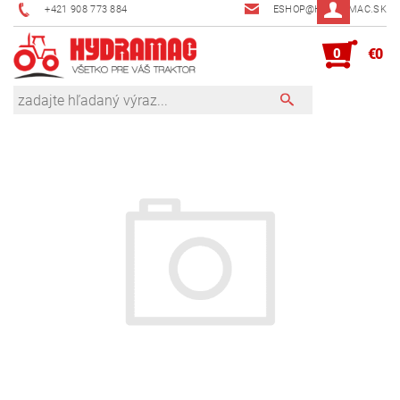
+421 908 773 884
ESHOP@HYDRAMAC.SK
0
€0