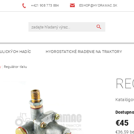
+421 908 773 884
ESHOP@HYDRAMAC.SK
ULICKÝCH HADÍC
HYDROSTATICKÉ RIADENIE NA TRAKTORY
T
y
Regulátor tlaku
AKO NAKUPOVAŤ?
DÔLEŽITÉ INFORMÁCIE
RE
Katalógov
Dostupno
€45
€36