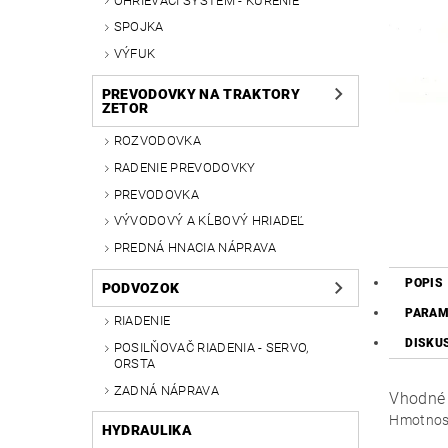
OHRIEVACÍ SYSTÉM - KÚRENIE
SPOJKA
VÝFUK
PREVODOVKY NA TRAKTORY
ZETOR
ROZVODOVKA
RADENIE PREVODOVKY
PREVODOVKA
VÝVODOVÝ A KĹBOVÝ HRIADEĽ
PREDNÁ HNACIA NÁPRAVA
POPIS
PODVOZOK
PARAM
RIADENIE
DISKU
POSILŇOVAČ RIADENIA - SERVO,
ORSTA
ZADNÁ NÁPRAVA
Vhodné 
Hmotnos
HYDRAULIKA