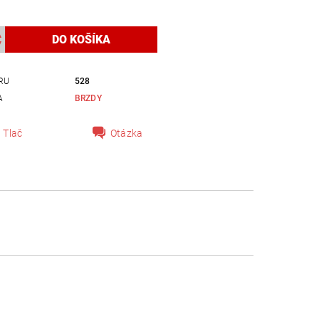
RU
528
A
BRZDY
Tlač
Otázka