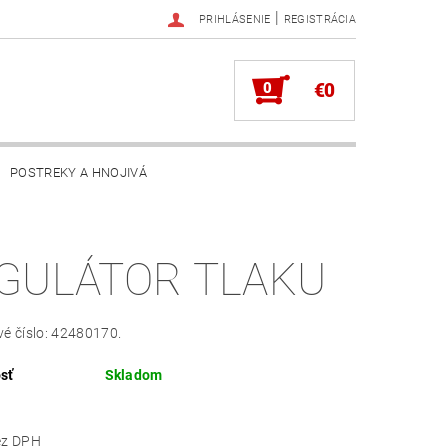
|
PRIHLÁSENIE
REGISTRÁCIA
0
€0
POSTREKY A HNOJIVÁ
GULÁTOR TLAKU
é číslo: 42480170.
sť
Skladom
,59 bez DPH